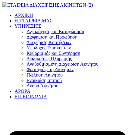
Μετάβαση
στο
ΑΡΧΙΚΗ
περιεχόμενο
Η ΕΤΑΙΡΕΙΑ ΜΑΣ
ΥΠΗΡΕΣΙΕΣ
Αξιολόγηση και Καταχώρηση
Διαφήμιση και Προώθηση
Διαχείριση Κρατήσεων
Υποδοχής Επισκεπτών
Καθαρισμός και Συντήρηση
Διαδικασίες Πληρωμής
Αναβαθμισμένη Διαχείριση Ακινήτου
Φωτογράφιση Ακινήτων
Πώληση Ακινήτου
Ενοικιάση σπιτιού
Αγορά Ακινήτου
ΑΡΘΡΑ
ΕΠΙΚΟΙΝΩΝΙΑ