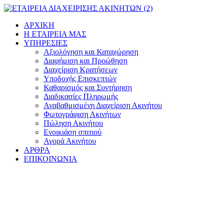
Μετάβαση
στο
ΑΡΧΙΚΗ
περιεχόμενο
Η ΕΤΑΙΡΕΙΑ ΜΑΣ
ΥΠΗΡΕΣΙΕΣ
Αξιολόγηση και Καταχώρηση
Διαφήμιση και Προώθηση
Διαχείριση Κρατήσεων
Υποδοχής Επισκεπτών
Καθαρισμός και Συντήρηση
Διαδικασίες Πληρωμής
Αναβαθμισμένη Διαχείριση Ακινήτου
Φωτογράφιση Ακινήτων
Πώληση Ακινήτου
Ενοικιάση σπιτιού
Αγορά Ακινήτου
ΑΡΘΡΑ
ΕΠΙΚΟΙΝΩΝΙΑ