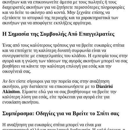
ακινήτων και να επικοινωνείτε άμεσα με τους πωλητές ή τους
διαχειριστές ακινήτων για να ζητήσετε περισσότερες πληροφορίες
και να δείτε το ακίνητο από κοντά. Μην ξεχνάτε επίσης να
εξετάσετε το ιστορικό της περιοχής και τα χαρακτηριστικά των
ακινήτων για να αποφύγετε εκπλήξεις αργότερα.
Η Σημασία της Συμβουλής Από Επαγγελματίες
Ένας από τους καλύτερους τρόπους για να βρείτε ευκαιρίες σπίτια
και να επιτύχετε τη καλύτερη δυνατή συμφωνία είναι να
συνεργαστείτε με επαγγελματίες του κλάδου. Η εμπειρία τους στην
αγορά και η γνώση των τάσεων της αγοράς ακινήτων μπορεί να σας
βοηθήσει να κάνετε την καλύτερη επιλογή για εσάς και την
οικογένειά σας.
Αν δεν είστε σίγουροι για την πορεία σας στην αναζήτηση
ακινήτου, μην διστάσετε να επικοινωνήσετε με το
Diaxirisi
Akiniton
. Είμαστε εδώ για να σας βοηθήσουμε να βρείτε την
καλύτερη λύση για εσάς, είτε πρόκειται για αγορά είτε για
ενοικίαση ακινήτου.
Συμπέρασμα: Οδηγίες για να Βρείτε το Σπίτι σας
Η αναζήτηση για ευκαιρίες σπίτια μπορεί να είναι μια
συναρπαστική αλλά και προκλητική διαδικασία. Η καλή έρευνα, η