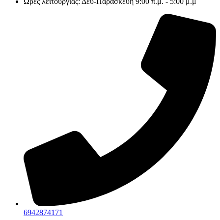
Ώρες λειτουργίας: Δευ-Παρασκευή 9:00 π.μ. - 5:00 μ.μ
6942874171