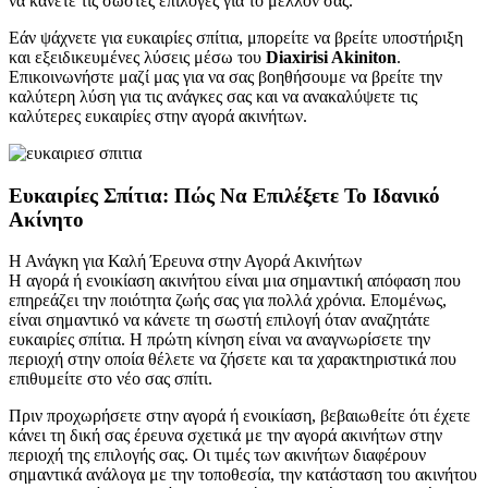
να κάνετε τις σωστές επιλογές για το μέλλον σας.
Εάν ψάχνετε για ευκαιρίες σπίτια, μπορείτε να βρείτε υποστήριξη
και εξειδικευμένες λύσεις μέσω του
Diaxirisi Akiniton
.
Επικοινωνήστε μαζί μας για να σας βοηθήσουμε να βρείτε την
καλύτερη λύση για τις ανάγκες σας και να ανακαλύψετε τις
καλύτερες ευκαιρίες στην αγορά ακινήτων.
Ευκαιρίες Σπίτια: Πώς Να Επιλέξετε Το Ιδανικό
Ακίνητο
Η Ανάγκη για Καλή Έρευνα στην Αγορά Ακινήτων
Η αγορά ή ενοικίαση ακινήτου είναι μια σημαντική απόφαση που
επηρεάζει την ποιότητα ζωής σας για πολλά χρόνια. Επομένως,
είναι σημαντικό να κάνετε τη σωστή επιλογή όταν αναζητάτε
ευκαιρίες σπίτια. Η πρώτη κίνηση είναι να αναγνωρίσετε την
περιοχή στην οποία θέλετε να ζήσετε και τα χαρακτηριστικά που
επιθυμείτε στο νέο σας σπίτι.
Πριν προχωρήσετε στην αγορά ή ενοικίαση, βεβαιωθείτε ότι έχετε
κάνει τη δική σας έρευνα σχετικά με την αγορά ακινήτων στην
περιοχή της επιλογής σας. Οι τιμές των ακινήτων διαφέρουν
σημαντικά ανάλογα με την τοποθεσία, την κατάσταση του ακινήτου