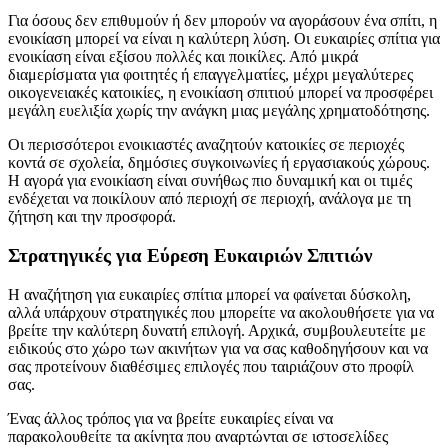
Για όσους δεν επιθυμούν ή δεν μπορούν να αγοράσουν ένα σπίτι, η
ενοικίαση μπορεί να είναι η καλύτερη λύση. Οι ευκαιρίες σπίτια για
ενοικίαση είναι εξίσου πολλές και ποικίλες. Από μικρά
διαμερίσματα για φοιτητές ή επαγγελματίες, μέχρι μεγαλύτερες
οικογενειακές κατοικίες, η ενοικίαση σπιτιού μπορεί να προσφέρει
μεγάλη ευελιξία χωρίς την ανάγκη μιας μεγάλης χρηματοδότησης.
Οι περισσότεροι ενοικιαστές αναζητούν κατοικίες σε περιοχές
κοντά σε σχολεία, δημόσιες συγκοινωνίες ή εργασιακούς χώρους.
Η αγορά για ενοικίαση είναι συνήθως πιο δυναμική και οι τιμές
ενδέχεται να ποικίλουν από περιοχή σε περιοχή, ανάλογα με τη
ζήτηση και την προσφορά.
Στρατηγικές για Εύρεση Ευκαιριών Σπιτιών
Η αναζήτηση για ευκαιρίες σπίτια μπορεί να φαίνεται δύσκολη,
αλλά υπάρχουν στρατηγικές που μπορείτε να ακολουθήσετε για να
βρείτε την καλύτερη δυνατή επιλογή. Αρχικά, συμβουλευτείτε με
ειδικούς στο χώρο των ακινήτων για να σας καθοδηγήσουν και να
σας προτείνουν διαθέσιμες επιλογές που ταιριάζουν στο προφίλ
σας.
Ένας άλλος τρόπος για να βρείτε ευκαιρίες είναι να
παρακολουθείτε τα ακίνητα που αναρτώνται σε ιστοσελίδες