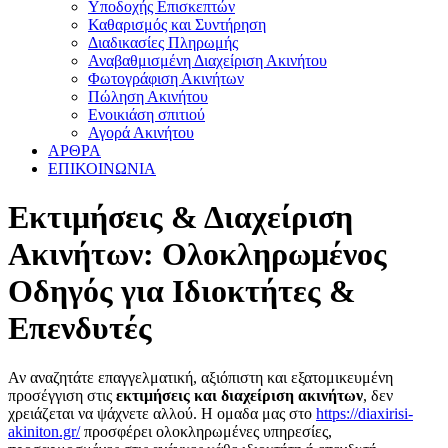
Υποδοχής Επισκεπτών
Καθαρισμός και Συντήρηση
Διαδικασίες Πληρωμής
Αναβαθμισμένη Διαχείριση Ακινήτου
Φωτογράφιση Ακινήτων
Πώληση Ακινήτου
Ενοικιάση σπιτιού
Αγορά Ακινήτου
ΑΡΘΡΑ
ΕΠΙΚΟΙΝΩΝΙΑ
Εκτιμήσεις & Διαχείριση
Ακινήτων: Ολοκληρωμένος
Οδηγός για Ιδιοκτήτες &
Επενδυτές
Αν αναζητάτε επαγγελματική, αξιόπιστη και εξατομικευμένη
προσέγγιση στις
εκτιμήσεις και διαχείριση ακινήτων
, δεν
χρειάζεται να ψάχνετε αλλού. Η ομαδα μας στο
https://diaxirisi-
akiniton.gr/
προσφέρει ολοκληρωμένες υπηρεσίες,