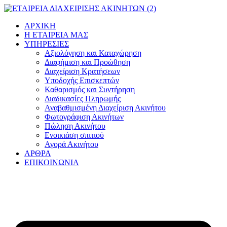
Μετάβαση
στο
ΑΡΧΙΚΗ
περιεχόμενο
Η ΕΤΑΙΡΕΙΑ ΜΑΣ
ΥΠΗΡΕΣΙΕΣ
Αξιολόγηση και Καταχώρηση
Διαφήμιση και Προώθηση
Διαχείριση Κρατήσεων
Υποδοχής Επισκεπτών
Καθαρισμός και Συντήρηση
Διαδικασίες Πληρωμής
Αναβαθμισμένη Διαχείριση Ακινήτου
Φωτογράφιση Ακινήτων
Πώληση Ακινήτου
Ενοικιάση σπιτιού
Αγορά Ακινήτου
ΑΡΘΡΑ
ΕΠΙΚΟΙΝΩΝΙΑ