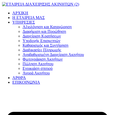
Μετάβαση
στο
ΑΡΧΙΚΗ
περιεχόμενο
Η ΕΤΑΙΡΕΙΑ ΜΑΣ
ΥΠΗΡΕΣΙΕΣ
Αξιολόγηση και Καταχώρηση
Διαφήμιση και Προώθηση
Διαχείριση Κρατήσεων
Υποδοχής Επισκεπτών
Καθαρισμός και Συντήρηση
Διαδικασίες Πληρωμής
Αναβαθμισμένη Διαχείριση Ακινήτου
Φωτογράφιση Ακινήτων
Πώληση Ακινήτου
Ενοικιάση σπιτιού
Αγορά Ακινήτου
ΑΡΘΡΑ
ΕΠΙΚΟΙΝΩΝΙΑ