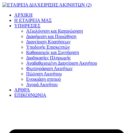
Μετάβαση
στο
ΑΡΧΙΚΗ
περιεχόμενο
Η ΕΤΑΙΡΕΙΑ ΜΑΣ
ΥΠΗΡΕΣΙΕΣ
Αξιολόγηση και Καταχώρηση
Διαφήμιση και Προώθηση
Διαχείριση Κρατήσεων
Υποδοχής Επισκεπτών
Καθαρισμός και Συντήρηση
Διαδικασίες Πληρωμής
Αναβαθμισμένη Διαχείριση Ακινήτου
Φωτογράφιση Ακινήτων
Πώληση Ακινήτου
Ενοικιάση σπιτιού
Αγορά Ακινήτου
ΑΡΘΡΑ
ΕΠΙΚΟΙΝΩΝΙΑ