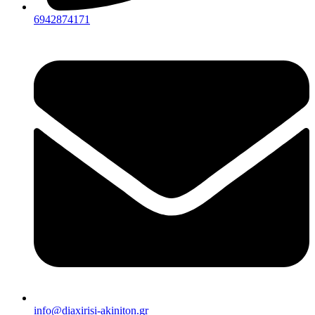
6942874171
info@diaxirisi-akiniton.gr