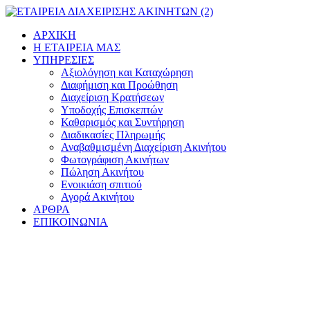
Μετάβαση
στο
ΑΡΧΙΚΗ
περιεχόμενο
Η ΕΤΑΙΡΕΙΑ ΜΑΣ
ΥΠΗΡΕΣΙΕΣ
Αξιολόγηση και Καταχώρηση
Διαφήμιση και Προώθηση
Διαχείριση Κρατήσεων
Υποδοχής Επισκεπτών
Καθαρισμός και Συντήρηση
Διαδικασίες Πληρωμής
Αναβαθμισμένη Διαχείριση Ακινήτου
Φωτογράφιση Ακινήτων
Πώληση Ακινήτου
Ενοικιάση σπιτιού
Αγορά Ακινήτου
ΑΡΘΡΑ
ΕΠΙΚΟΙΝΩΝΙΑ