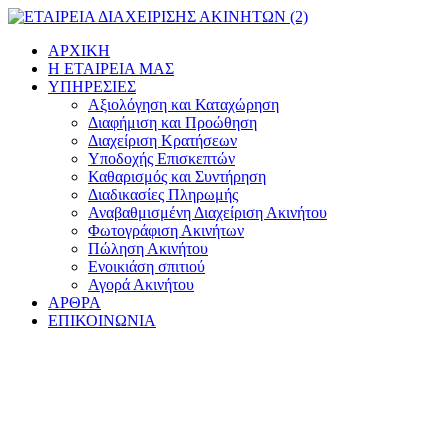
Μετάβαση
στο
ΑΡΧΙΚΗ
περιεχόμενο
Η ΕΤΑΙΡΕΙΑ ΜΑΣ
ΥΠΗΡΕΣΙΕΣ
Αξιολόγηση και Καταχώρηση
Διαφήμιση και Προώθηση
Διαχείριση Κρατήσεων
Υποδοχής Επισκεπτών
Καθαρισμός και Συντήρηση
Διαδικασίες Πληρωμής
Αναβαθμισμένη Διαχείριση Ακινήτου
Φωτογράφιση Ακινήτων
Πώληση Ακινήτου
Ενοικιάση σπιτιού
Αγορά Ακινήτου
ΑΡΘΡΑ
ΕΠΙΚΟΙΝΩΝΙΑ