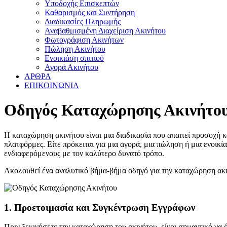
Υποδοχής Επισκεπτών
Καθαρισμός και Συντήρηση
Διαδικασίες Πληρωμής
Αναβαθμισμένη Διαχείριση Ακινήτου
Φωτογράφιση Ακινήτων
Πώληση Ακινήτου
Ενοικιάση σπιτιού
Αγορά Ακινήτου
ΑΡΘΡΑ
ΕΠΙΚΟΙΝΩΝΙΑ
Οδηγός Καταχώρησης Ακινήτου:
Η καταχώρηση ακινήτου είναι μια διαδικασία που απαιτεί προσοχή κ
πλατφόρμες. Είτε πρόκειται για μια αγορά, μια πώληση ή μια ενοικί
ενδιαφερόμενους με τον καλύτερο δυνατό τρόπο.
Ακολουθεί ένα αναλυτικό βήμα-βήμα οδηγό για την καταχώρηση ακινή
1.
Προετοιμασία και Συγκέντρωση Εγγράφων
Πριν ξεκινήσετε την καταχώρηση του ακινήτου, είναι σημαντικό να 