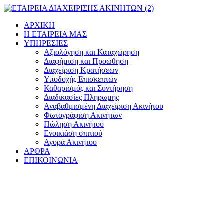
Μετάβαση
στο
ΑΡΧΙΚΗ
περιεχόμενο
Η ΕΤΑΙΡΕΙΑ ΜΑΣ
ΥΠΗΡΕΣΙΕΣ
Αξιολόγηση και Καταχώρηση
Διαφήμιση και Προώθηση
Διαχείριση Κρατήσεων
Υποδοχής Επισκεπτών
Καθαρισμός και Συντήρηση
Διαδικασίες Πληρωμής
Αναβαθμισμένη Διαχείριση Ακινήτου
Φωτογράφιση Ακινήτων
Πώληση Ακινήτου
Ενοικιάση σπιτιού
Αγορά Ακινήτου
ΑΡΘΡΑ
ΕΠΙΚΟΙΝΩΝΙΑ