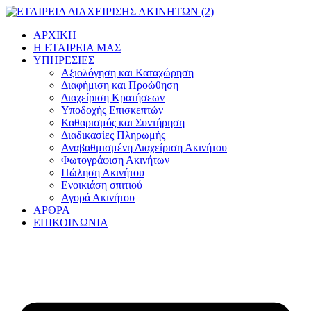
Μετάβαση
στο
ΑΡΧΙΚΗ
περιεχόμενο
Η ΕΤΑΙΡΕΙΑ ΜΑΣ
ΥΠΗΡΕΣΙΕΣ
Αξιολόγηση και Καταχώρηση
Διαφήμιση και Προώθηση
Διαχείριση Κρατήσεων
Υποδοχής Επισκεπτών
Καθαρισμός και Συντήρηση
Διαδικασίες Πληρωμής
Αναβαθμισμένη Διαχείριση Ακινήτου
Φωτογράφιση Ακινήτων
Πώληση Ακινήτου
Ενοικιάση σπιτιού
Αγορά Ακινήτου
ΑΡΘΡΑ
ΕΠΙΚΟΙΝΩΝΙΑ