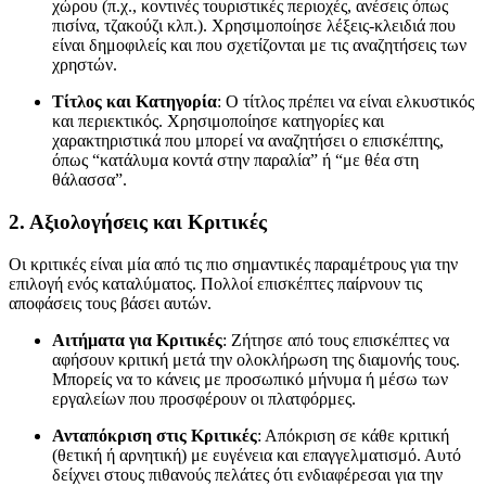
χώρου (π.χ., κοντινές τουριστικές περιοχές, ανέσεις όπως
πισίνα, τζακούζι κλπ.). Χρησιμοποίησε λέξεις-κλειδιά που
είναι δημοφιλείς και που σχετίζονται με τις αναζητήσεις των
χρηστών.
Τίτλος και Κατηγορία
: Ο τίτλος πρέπει να είναι ελκυστικός
και περιεκτικός. Χρησιμοποίησε κατηγορίες και
χαρακτηριστικά που μπορεί να αναζητήσει ο επισκέπτης,
όπως “κατάλυμα κοντά στην παραλία” ή “με θέα στη
θάλασσα”.
2.
Αξιολογήσεις και Κριτικές
Οι κριτικές είναι μία από τις πιο σημαντικές παραμέτρους για την
επιλογή ενός καταλύματος. Πολλοί επισκέπτες παίρνουν τις
αποφάσεις τους βάσει αυτών.
Αιτήματα για Κριτικές
: Ζήτησε από τους επισκέπτες να
αφήσουν κριτική μετά την ολοκλήρωση της διαμονής τους.
Μπορείς να το κάνεις με προσωπικό μήνυμα ή μέσω των
εργαλείων που προσφέρουν οι πλατφόρμες.
Ανταπόκριση στις Κριτικές
: Απόκριση σε κάθε κριτική
(θετική ή αρνητική) με ευγένεια και επαγγελματισμό. Αυτό
δείχνει στους πιθανούς πελάτες ότι ενδιαφέρεσαι για την