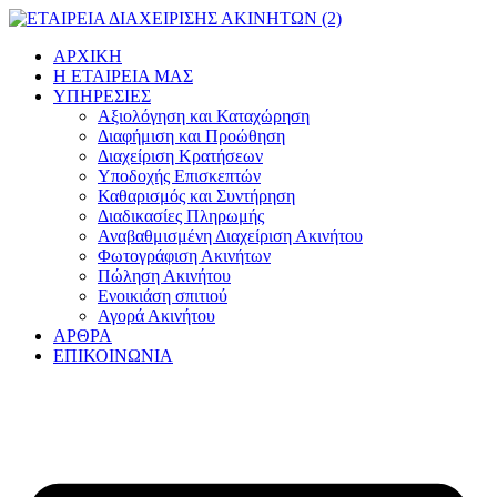
Μετάβαση
στο
ΑΡΧΙΚΗ
περιεχόμενο
Η ΕΤΑΙΡΕΙΑ ΜΑΣ
ΥΠΗΡΕΣΙΕΣ
Αξιολόγηση και Καταχώρηση
Διαφήμιση και Προώθηση
Διαχείριση Κρατήσεων
Υποδοχής Επισκεπτών
Καθαρισμός και Συντήρηση
Διαδικασίες Πληρωμής
Αναβαθμισμένη Διαχείριση Ακινήτου
Φωτογράφιση Ακινήτων
Πώληση Ακινήτου
Ενοικιάση σπιτιού
Αγορά Ακινήτου
ΑΡΘΡΑ
ΕΠΙΚΟΙΝΩΝΙΑ