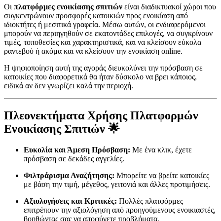
Οι
πλατφόρμες ενοικίασης σπιτιών
είναι διαδικτυακοί χώροι που
συγκεντρώνουν προσφορές κατοικιών προς ενοικίαση από
ιδιοκτήτες ή μεσιτικά γραφεία. Μέσω αυτών, οι ενδιαφερόμενοι
μπορούν να περιηγηθούν σε εκατοντάδες επιλογές, να συγκρίνουν
τιμές, τοποθεσίες και χαρακτηριστικά, και να κλείσουν εύκολα
ραντεβού ή ακόμα και να κλείσουν την ενοικίαση online.
Η ψηφιοποίηση αυτή της αγοράς διευκολύνει την πρόσβαση σε
κατοικίες που διαφορετικά θα ήταν δύσκολο να βρει κάποιος,
ειδικά αν δεν γνωρίζει καλά την περιοχή.
Πλεονεκτήματα Χρήσης Πλατφορμών
Ενοικίασης Σπιτιών 🌟
Ευκολία και Άμεση Πρόσβαση:
Με ένα κλικ, έχετε
πρόσβαση σε δεκάδες αγγελίες.
Φιλτράρισμα Αναζήτησης:
Μπορείτε να βρείτε κατοικίες
με βάση την τιμή, μέγεθος, γειτονιά και άλλες προτιμήσεις.
Αξιολογήσεις και Κριτικές:
Πολλές πλατφόρμες
επιτρέπουν την αξιολόγηση από προηγούμενους ενοικιαστές,
βοηθώντας σας να αποφύγετε προβλήματα.