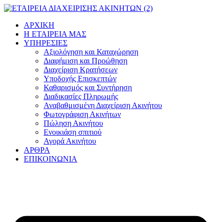
Μετάβαση
στο
ΑΡΧΙΚΗ
περιεχόμενο
Η ΕΤΑΙΡΕΙΑ ΜΑΣ
ΥΠΗΡΕΣΙΕΣ
Αξιολόγηση και Καταχώρηση
Διαφήμιση και Προώθηση
Διαχείριση Κρατήσεων
Υποδοχής Επισκεπτών
Καθαρισμός και Συντήρηση
Διαδικασίες Πληρωμής
Αναβαθμισμένη Διαχείριση Ακινήτου
Φωτογράφιση Ακινήτων
Πώληση Ακινήτου
Ενοικιάση σπιτιού
Αγορά Ακινήτου
ΑΡΘΡΑ
ΕΠΙΚΟΙΝΩΝΙΑ