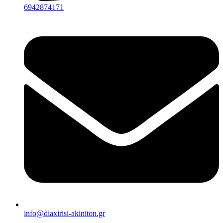
6942874171
info@diaxirisi-akiniton.gr