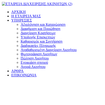
Μετάβαση
στο
ΑΡΧΙΚΗ
περιεχόμενο
Η ΕΤΑΙΡΕΙΑ ΜΑΣ
ΥΠΗΡΕΣΙΕΣ
Αξιολόγηση και Καταχώρηση
Διαφήμιση και Προώθηση
Διαχείριση Κρατήσεων
Υποδοχής Επισκεπτών
Καθαρισμός και Συντήρηση
Διαδικασίες Πληρωμής
Αναβαθμισμένη Διαχείριση Ακινήτου
Φωτογράφιση Ακινήτων
Πώληση Ακινήτου
Ενοικιάση σπιτιού
Αγορά Ακινήτου
ΑΡΘΡΑ
ΕΠΙΚΟΙΝΩΝΙΑ