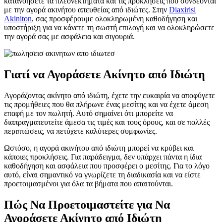
κατανοήσετε τα πλεονεκτήματα και τις προκλήσεις που συνδέονται
με την αγορά ακινήτου απευθείας από ιδιώτες. Στην
Diaxirisi
Akiniton
, σας προσφέρουμε ολοκληρωμένη καθοδήγηση και
υποστήριξη για να κάνετε τη σωστή επιλογή και να ολοκληρώσετε
την αγορά σας με ασφάλεια και σιγουριά.
Γιατί να Αγοράσετε Ακίνητο από Ιδιώτη
Αγοράζοντας ακίνητο από ιδιώτη, έχετε την ευκαιρία να αποφύγετε
τις προμήθειες που θα πλήρωνε ένας μεσίτης και να έχετε άμεση
επαφή με τον πωλητή. Αυτό σημαίνει ότι μπορείτε να
διαπραγματευτείτε άμεσα τις τιμές και τους όρους, και σε πολλές
περιπτώσεις, να πετύχετε καλύτερες συμφωνίες.
Ωστόσο, η αγορά ακινήτου από ιδιώτη μπορεί να κρύβει και
κάποιες προκλήσεις. Για παράδειγμα, δεν υπάρχει πάντα η ίδια
καθοδήγηση και ασφάλεια που προσφέρει ο μεσίτης. Για το λόγο
αυτό, είναι σημαντικό να γνωρίζετε τη διαδικασία και να είστε
προετοιμασμένοι για όλα τα βήματα που απαιτούνται.
Πώς Να Προετοιμαστείτε για Να
Αγοράσετε Ακίνητο από Ιδιώτη