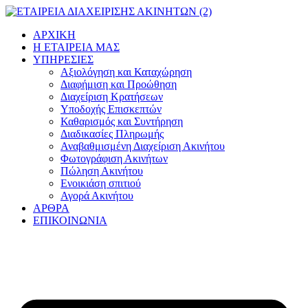
Μετάβαση
στο
ΑΡΧΙΚΗ
περιεχόμενο
Η ΕΤΑΙΡΕΙΑ ΜΑΣ
ΥΠΗΡΕΣΙΕΣ
Αξιολόγηση και Καταχώρηση
Διαφήμιση και Προώθηση
Διαχείριση Κρατήσεων
Υποδοχής Επισκεπτών
Καθαρισμός και Συντήρηση
Διαδικασίες Πληρωμής
Αναβαθμισμένη Διαχείριση Ακινήτου
Φωτογράφιση Ακινήτων
Πώληση Ακινήτου
Ενοικιάση σπιτιού
Αγορά Ακινήτου
ΑΡΘΡΑ
ΕΠΙΚΟΙΝΩΝΙΑ