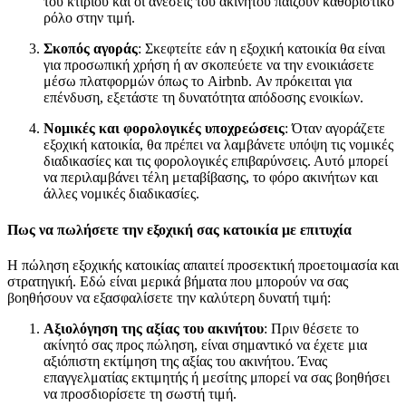
του κτιρίου και οι ανέσεις του ακινήτου παίζουν καθοριστικό
ρόλο στην τιμή.
Σκοπός αγοράς
: Σκεφτείτε εάν η εξοχική κατοικία θα είναι
για προσωπική χρήση ή αν σκοπεύετε να την ενοικιάσετε
μέσω πλατφορμών όπως το Airbnb. Αν πρόκειται για
επένδυση, εξετάστε τη δυνατότητα απόδοσης ενοικίων.
Νομικές και φορολογικές υποχρεώσεις
: Όταν αγοράζετε
εξοχική κατοικία, θα πρέπει να λαμβάνετε υπόψη τις νομικές
διαδικασίες και τις φορολογικές επιβαρύνσεις. Αυτό μπορεί
να περιλαμβάνει τέλη μεταβίβασης, το φόρο ακινήτων και
άλλες νομικές διαδικασίες.
Πως να πωλήσετε την εξοχική σας κατοικία με επιτυχία
Η πώληση εξοχικής κατοικίας απαιτεί προσεκτική προετοιμασία και
στρατηγική. Εδώ είναι μερικά βήματα που μπορούν να σας
βοηθήσουν να εξασφαλίσετε την καλύτερη δυνατή τιμή:
Αξιολόγηση της αξίας του ακινήτου
: Πριν θέσετε το
ακίνητό σας προς πώληση, είναι σημαντικό να έχετε μια
αξιόπιστη εκτίμηση της αξίας του ακινήτου. Ένας
επαγγελματίας εκτιμητής ή μεσίτης μπορεί να σας βοηθήσει
να προσδιορίσετε τη σωστή τιμή.