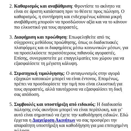
Καθαρισμός και αναβάθμιση
: Φροντίστε το ακίνητο να
είναι σε άριστη κατάσταση πριν το θέσετε προς πώληση. Ο
καθαρισμός, η συντήρηση και ενδεχομένως κάποια μικρή
αναβάθμιση μπορούν να προσδώσουν αξία και να το κάνουν
πιο ελκυστικό για τους αγοραστές.
Διαφήμιση και προώθηση
: Επωφεληθείτε από τις
σύγχρονες μεθόδους προώθησης, όπως οι διαδικτυακές
πλατφόρμες και οι διαφημίσεις μέσω κοινωνικών μέσων, για
να προσελκύσετε περισσότερους πιθανούς αγοραστές.
Επίσης, συνεργαστείτε με επαγγελματίες του χώρου για να
εξασφαλίσετε τη μέγιστη κάλυψη.
Στρατηγική τιμολόγησης
: Ο ανταγωνισμός στην αγορά
εξοχικών κατοικιών μπορεί να είναι έντονος. Επομένως,
πρέπει να προσδιορίσετε την τιμή που είναι ελκυστική για
τους αγοραστές, αλλά ταυτόχρονα να εξασφαλίσει τη δική
σας απόδοση.
Συμβουλές και υποστήριξη από ειδικούς
: Η διαδικασία
πώλησης ενός ακινήτου μπορεί να είναι περίπλοκη, και γι’
αυτό είναι σημαντικό να έχετε την καθοδήγηση ειδικών. Εδώ
έρχεται η
Διαχείριση Ακινήτων
να σας προσφέρει την
απαραίτητη υποστήριξη και καθοδήγηση για μια επιτυχημένη
πώληση.