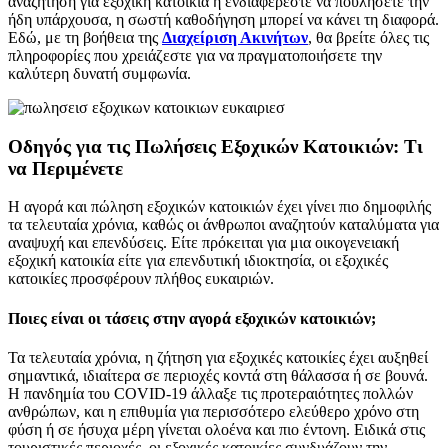
αναζήτηση για εξοχική κατοικία ή ενδιαφέρεστε να πουλήσετε την
ήδη υπάρχουσα, η σωστή καθοδήγηση μπορεί να κάνει τη διαφορά.
Εδώ, με τη βοήθεια της
Διαχείριση Ακινήτων
, θα βρείτε όλες τις
πληροφορίες που χρειάζεστε για να πραγματοποιήσετε την
καλύτερη δυνατή συμφωνία.
Οδηγός για τις Πωλήσεις Εξοχικών Κατοικιών: Τι
να Περιμένετε
Η αγορά και πώληση εξοχικών κατοικιών έχει γίνει πιο δημοφιλής
τα τελευταία χρόνια, καθώς οι άνθρωποι αναζητούν καταλύματα για
αναψυχή και επενδύσεις. Είτε πρόκειται για μια οικογενειακή
εξοχική κατοικία είτε για επενδυτική ιδιοκτησία, οι εξοχικές
κατοικίες προσφέρουν πλήθος ευκαιριών.
Ποιες είναι οι τάσεις στην αγορά εξοχικών κατοικιών;
Τα τελευταία χρόνια, η ζήτηση για εξοχικές κατοικίες έχει αυξηθεί
σημαντικά, ιδιαίτερα σε περιοχές κοντά στη θάλασσα ή σε βουνά.
Η πανδημία του COVID-19 άλλαξε τις προτεραιότητες πολλών
ανθρώπων, και η επιθυμία για περισσότερο ελεύθερο χρόνο στη
φύση ή σε ήσυχα μέρη γίνεται ολοένα και πιο έντονη. Ειδικά στις
τουριστικές περιοχές, οι εξοχικές κατοικίες συνδυάζουν την