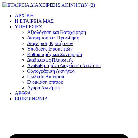
Μετάβαση
στο
ΑΡΧΙΚΗ
περιεχόμενο
Η ΕΤΑΙΡΕΙΑ ΜΑΣ
ΥΠΗΡΕΣΙΕΣ
Αξιολόγηση και Καταχώρηση
Διαφήμιση και Προώθηση
Διαχείριση Κρατήσεων
Υποδοχής Επισκεπτών
Καθαρισμός και Συντήρηση
Διαδικασίες Πληρωμής
Αναβαθμισμένη Διαχείριση Ακινήτου
Φωτογράφιση Ακινήτων
Πώληση Ακινήτου
Ενοικιάση σπιτιού
Αγορά Ακινήτου
ΑΡΘΡΑ
ΕΠΙΚΟΙΝΩΝΙΑ