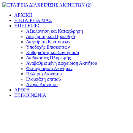
Μετάβαση
στο
ΑΡΧΙΚΗ
περιεχόμενο
Η ΕΤΑΙΡΕΙΑ ΜΑΣ
ΥΠΗΡΕΣΙΕΣ
Αξιολόγηση και Καταχώρηση
Διαφήμιση και Προώθηση
Διαχείριση Κρατήσεων
Υποδοχής Επισκεπτών
Καθαρισμός και Συντήρηση
Διαδικασίες Πληρωμής
Αναβαθμισμένη Διαχείριση Ακινήτου
Φωτογράφιση Ακινήτων
Πώληση Ακινήτου
Ενοικιάση σπιτιού
Αγορά Ακινήτου
ΑΡΘΡΑ
ΕΠΙΚΟΙΝΩΝΙΑ