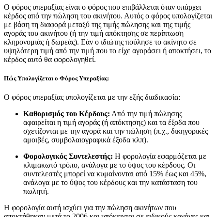
Ο φόρος υπεραξίας είναι ο φόρος που επιβάλλεται όταν υπάρχει
κέρδος από την πώληση του ακινήτου. Αυτός ο φόρος υπολογίζεται
με βάση τη διαφορά μεταξύ της τιμής πώλησης και της τιμής
αγοράς του ακινήτου (ή την τιμή απόκτησης σε περίπτωση
κληρονομιάς ή δωρεάς). Εάν ο ιδιώτης πούλησε το ακίνητο σε
υψηλότερη τιμή από την τιμή που το είχε αγοράσει ή αποκτήσει, το
κέρδος αυτό θα φορολογηθεί.
Πώς Υπολογίζεται ο Φόρος Υπεραξίας:
Ο φόρος υπεραξίας υπολογίζεται με την εξής διαδικασία:
Καθορισμός του Κέρδους:
Από την τιμή πώλησης
αφαιρείται η τιμή αγοράς (ή απόκτησης) και τα έξοδα που
σχετίζονται με την αγορά και την πώληση (π.χ., δικηγορικές
αμοιβές, συμβολαιογραφικά έξοδα κλπ).
Φορολογικός Συντελεστής:
Η φορολογία εφαρμόζεται με
κλιμακωτό τρόπο, ανάλογα με το ύψος του κέρδους. Οι
συντελεστές μπορεί να κυμαίνονται από 15% έως και 45%,
ανάλογα με το ύψος του κέρδους και την κατάσταση του
πωλητή.
Η φορολογία αυτή ισχύει για την πώληση ακινήτων που
αποκτήθηκαν μετά το 2006 και υπόκεινται σε ειδικούς κανόνες και