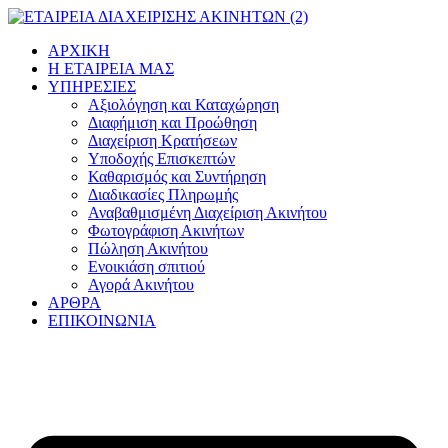
Μετάβαση
στο
ΑΡΧΙΚΗ
περιεχόμενο
Η ΕΤΑΙΡΕΙΑ ΜΑΣ
ΥΠΗΡΕΣΙΕΣ
Αξιολόγηση και Καταχώρηση
Διαφήμιση και Προώθηση
Διαχείριση Κρατήσεων
Υποδοχής Επισκεπτών
Καθαρισμός και Συντήρηση
Διαδικασίες Πληρωμής
Αναβαθμισμένη Διαχείριση Ακινήτου
Φωτογράφιση Ακινήτων
Πώληση Ακινήτου
Ενοικιάση σπιτιού
Αγορά Ακινήτου
ΑΡΘΡΑ
ΕΠΙΚΟΙΝΩΝΙΑ