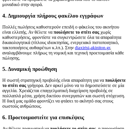
μοναδικό στην αγορά.
4. Δημιουργία πλήρους φακέλου εγγράφων
Πολλές πωλήσεις καθυστερούν επειδή ο φάκελος του ακινήτου
είναι ελλιπής. Αν θέλετε να
πουλήσετε το σπίτι σας
χωρίς
καθυστερήσεις, φροντίστε να συγκεντρώσετε όλα τα απαραίτητα
δικαιολογητικά (τίτλους ιδιοκτησίας, ενεργειακό πιστοποιητικό,
τακτοποιήσεις αυθαιρέτων κ.λπ.). Στην
diaxirisi-akiniton.gr
,
αναλαμβάνουμε πλήρως τη νομική και τεχνική προετοιμασία κάθε
πώλησης.
5. Δυναμική προώθηση
Η σωστή στρατηγική προβολής είναι απαραίτητη για να
πουλήσετε
το σπίτι σας
γρήγορα. Δεν αρκεί μόνο να το δημοσιεύσετε σε μία
αγγελία. Χρειάζεται επαγγελματική διαχείριση προβολής σε
πολλαπλά μέσα, χρήση δικτύου συνεργατών και σωστή στόχευση.
Η δική μας ομάδα φροντίζει να φτάσει το ακίνητό σας στους
σωστούς ανθρώπους.
6. Προετοιμαστείτε για επισκέψεις
Αν θέλετε πραγματικά να
πουλήσετε το σπίτι σας
, η παρουσίαση