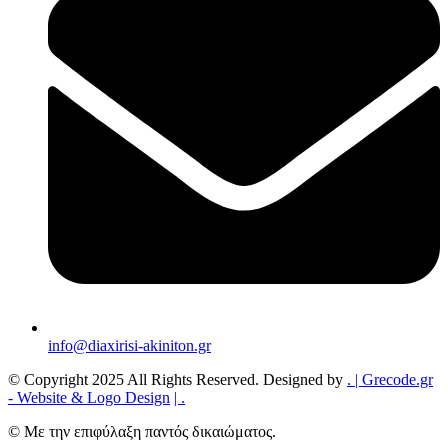
info@diaxirisi-akiniton.gr
© Copyright 2025 All Rights Reserved. Designed by
.
| Grecode.gr
- Website & Logo Design
|
.
© Με την επιφύλαξη παντός δικαιώματος.