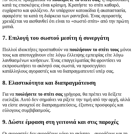
κατά τις επισκέψεις είναι κρίσιμη. Κρατήστε το σπίτι καθαρό,
ευχάριστο και φιλόξενο. Αν υπάρχουν κατοικίδια ή ακαταστασία,
αφαιρέστε τα κατά τη διάρκεια των ραντεβού. Ένας αγοραστής
χρειάζεται να αισθανθεί ότι είναι το «σωστό σπίτι» από την πρώτη
ματιά.
7. Επιλογή του σωστού μεσίτη ή συνεργάτη
Πολλοί ιδιοκτήτες προσπαθούν να
πουλήσουν το σπίτι τους
μόνοι
τους και αποτυγχάνουν είτε λόγω έλλειψης εμπειρίας είτε λόγω
λανθασμένων κινήσεων. Ένας επαγγελματίας θα φροντίσει να
εκπροσωπήσει το ακίνητό σας σωστά, να προσεγγίσει
κατάλληλους αγοραστές και να διαπραγματευτεί υπέρ σας.
8. Ελαστικότητα και διαπραγμάτευση
Για να
πουλήσετε το σπίτι σας
γρήγορα, θα πρέπει να δείξετε
ευελιξία. Αυτό δεν σημαίνει να ρίξετε την τιμή από την αρχή, αλλά
να είστε ανοιχτοί σε διαπραγματεύσεις, έξυπνες προσφορές και
εύλογους συμβιβασμούς.
9. Δώστε έμφαση στη γειτονιά και στις παροχές
Οι αγοραστές δεν αγοράζουν μόνο το ακίνητο – αγοράζουν και τη