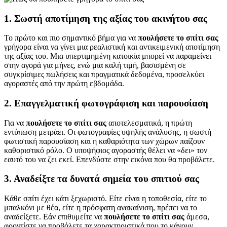
1. Σωστή αποτίμηση της αξίας του ακινήτου σας
Το πρώτο και πιο σημαντικό βήμα για να
πουλήσετε το σπίτι σας
γρήγορα είναι να γίνει μια ρεαλιστική και αντικειμενική αποτίμηση
της αξίας του. Μια υπερτιμημένη κατοικία μπορεί να παραμείνει
στην αγορά για μήνες, ενώ μια καλή τιμή, βασισμένη σε
συγκρίσιμες πωλήσεις και πραγματικά δεδομένα, προσελκύει
αγοραστές από την πρώτη εβδομάδα.
2. Επαγγελματική φωτογράφιση και παρουσίαση
Για να
πουλήσετε το σπίτι σας
αποτελεσματικά, η πρώτη
εντύπωση μετράει. Οι φωτογραφίες υψηλής ανάλυσης, η σωστή
φωτιστική παρουσίαση και η καθαριότητα των χώρων παίζουν
καθοριστικό ρόλο. Ο υποψήφιος αγοραστής θέλει να «δει» τον
εαυτό του να ζει εκεί. Επενδύστε στην εικόνα που θα προβάλετε.
3. Αναδείξτε τα δυνατά σημεία του σπιτιού σας
Κάθε σπίτι έχει κάτι ξεχωριστό. Είτε είναι η τοποθεσία, είτε το
μπαλκόνι με θέα, είτε η πρόσφατη ανακαίνιση, πρέπει να το
αναδείξετε. Εάν επιθυμείτε να
πουλήσετε το σπίτι σας
άμεσα,
φροντίστε να προβάλετε τα χαρακτηριστικά που το κάνουν