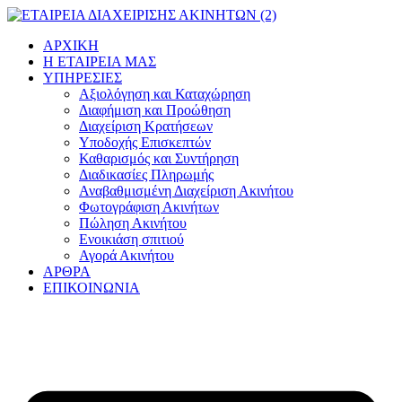
Μετάβαση
στο
ΑΡΧΙΚΗ
περιεχόμενο
Η ΕΤΑΙΡΕΙΑ ΜΑΣ
ΥΠΗΡΕΣΙΕΣ
Αξιολόγηση και Καταχώρηση
Διαφήμιση και Προώθηση
Διαχείριση Κρατήσεων
Υποδοχής Επισκεπτών
Καθαρισμός και Συντήρηση
Διαδικασίες Πληρωμής
Αναβαθμισμένη Διαχείριση Ακινήτου
Φωτογράφιση Ακινήτων
Πώληση Ακινήτου
Ενοικιάση σπιτιού
Αγορά Ακινήτου
ΑΡΘΡΑ
ΕΠΙΚΟΙΝΩΝΙΑ