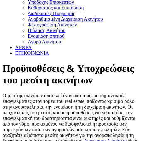
Υποδοχής Επισκεπτών
Καθαρισμός και Συντήρηση
Διαδικασίες Πληρωμής
Αναβαθμισμένη Διαχείριση Ακινήτου
Φωτογράφιση Ακινήτων
Πώληση Ακινήτου
Ενοικιάση σπιτιού
Αγορά Ακινήτου
ΑΡΘΡΑ
ΕΠΙΚΟΙΝΩΝΙΑ
Προϋποθέσεις & Υποχρεώσεις
του μεσίτη ακινήτων
Ο μεσίτης ακινήτων αποτελεί έναν από τους πιο σημαντικούς
επαγγελματίες στον τομέα του real estate, παίζοντας κρίσιμο ρόλο
στην αγοραπωλησία, την ενοικίαση ή τη διαχείριση ακινήτων. Οι
υποχρεώσεις του μεσίτη και οι προϋποθέσεις για να ασκήσει την
επαγγελματική του δραστηριότητα είναι αυστηρές και ρυθμίζονται
από τον νόμο, προκειμένου να διασφαλιστεί η προστασία των
συμφερόντων τόσο των αγοραστών όσο και των πωλητών. Εάν
αναζητάτε αξιόπιστο μεσίτη ακινήτων για την αγοραπωλησία ή τη
διαχείριση ακινήτων σας, η εταιρεία μας
Διαχείριση Ακινήτων
είναι