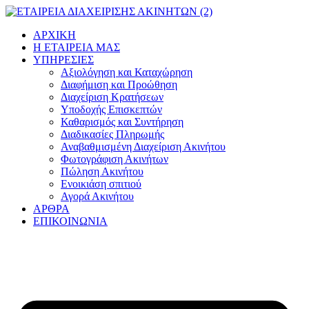
Μετάβαση
στο
ΑΡΧΙΚΗ
περιεχόμενο
Η ΕΤΑΙΡΕΙΑ ΜΑΣ
ΥΠΗΡΕΣΙΕΣ
Αξιολόγηση και Καταχώρηση
Διαφήμιση και Προώθηση
Διαχείριση Κρατήσεων
Υποδοχής Επισκεπτών
Καθαρισμός και Συντήρηση
Διαδικασίες Πληρωμής
Αναβαθμισμένη Διαχείριση Ακινήτου
Φωτογράφιση Ακινήτων
Πώληση Ακινήτου
Ενοικιάση σπιτιού
Αγορά Ακινήτου
ΑΡΘΡΑ
ΕΠΙΚΟΙΝΩΝΙΑ