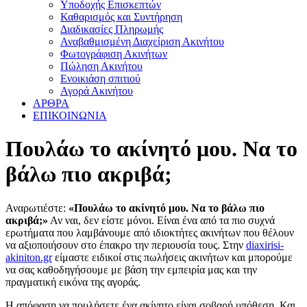
Υποδοχής Επισκεπτών
Καθαρισμός και Συντήρηση
Διαδικασίες Πληρωμής
Αναβαθμισμένη Διαχείριση Ακινήτου
Φωτογράφιση Ακινήτων
Πώληση Ακινήτου
Ενοικιάση σπιτιού
Αγορά Ακινήτου
ΑΡΘΡΑ
ΕΠΙΚΟΙΝΩΝΙΑ
Πουλάω το ακίνητό μου. Να το
βάλω πιο ακριβά;
Αναρωτιέστε:
«Πουλάω το ακίνητό μου. Να το βάλω πιο
ακριβά;»
Αν ναι, δεν είστε μόνοι. Είναι ένα από τα πιο συχνά
ερωτήματα που λαμβάνουμε από ιδιοκτήτες ακινήτων που θέλουν
να αξιοποιήσουν στο έπακρο την περιουσία τους. Στην
diaxirisi-
akiniton.gr
είμαστε ειδικοί στις πωλήσεις ακινήτων και μπορούμε
να σας καθοδηγήσουμε με βάση την εμπειρία μας και την
πραγματική εικόνα της αγοράς.
Η απόφαση να πουλήσετε ένα ακίνητο είναι σοβαρή υπόθεση. Και